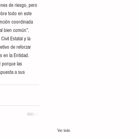
ones de riesgo, pero 
obre todo en este 
ención coordinada 
 al bien común”.
vil Estatal y la 
tivo de reforzar 
 en la Entidad.
d porque las 
spuesta a sus 
Ver todo