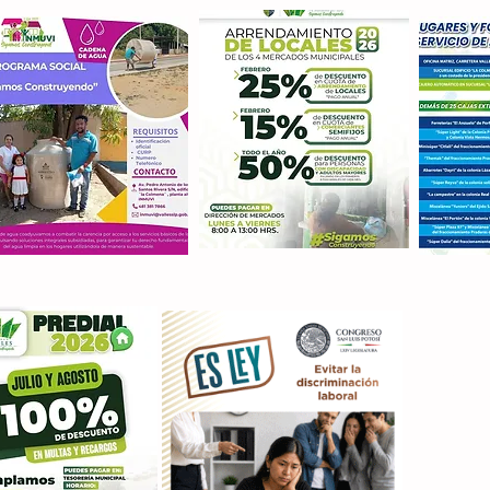
Con M