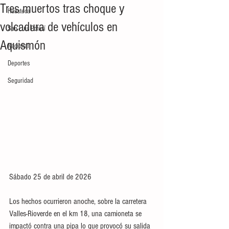
Tres muertos tras choque y
Huasteca
volcadura de vehículos en
San Luis Potosí
Aquismón
Nacional
Deportes
Seguridad
Sábado 25 de abril de 2026
Los hechos ocurrieron anoche, sobre la carretera 
Valles-Rioverde en el km 18, una camioneta se 
impactó contra una pipa lo que provocó su salida 