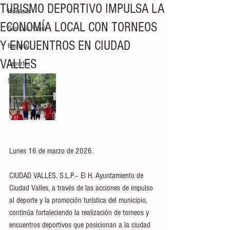
TURISMO DEPORTIVO IMPULSA LA
Huasteca
ECONOMÍA LOCAL CON TORNEOS
San Luis Potosí
Y ENCUENTROS EN CIUDAD
Nacional
VALLES
Deportes
Seguridad
Lunes 16 de marzo de 2026.
CIUDAD VALLES, S.L.P.– El H. Ayuntamiento de 
Ciudad Valles, a través de las acciones de impulso 
al deporte y la promoción turística del municipio, 
continúa fortaleciendo la realización de torneos y 
encuentros deportivos que posicionan a la ciudad 