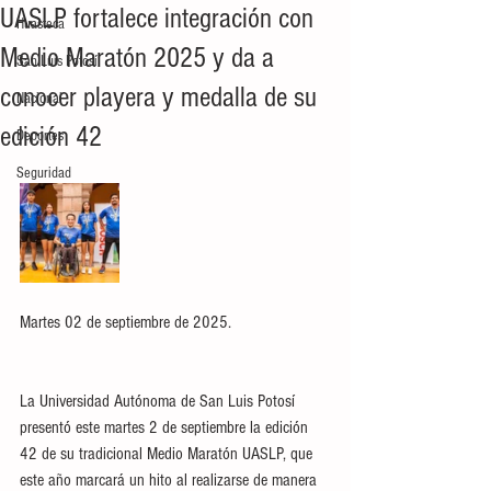
UASLP fortalece integración con
Huasteca
Medio Maratón 2025 y da a
San Luis Potosí
conocer playera y medalla de su
Nacional
edición 42
Deportes
Seguridad
Martes 02 de septiembre de 2025. 
La Universidad Autónoma de San Luis Potosí 
presentó este martes 2 de septiembre la edición 
42 de su tradicional Medio Maratón UASLP, que 
este año marcará un hito al realizarse de manera 