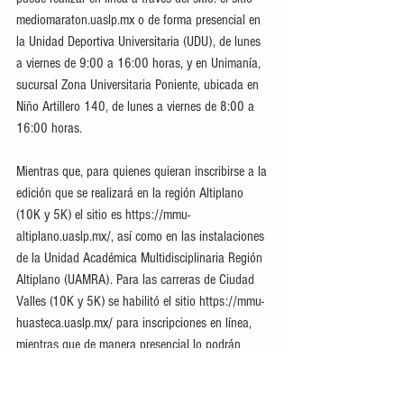
mediomaraton.uaslp.mx o de forma presencial en 
la Unidad Deportiva Universitaria (UDU), de lunes 
a viernes de 9:00 a 16:00 horas, y en Unimanía, 
sucursal Zona Universitaria Poniente, ubicada en 
Niño Artillero 140, de lunes a viernes de 8:00 a 
16:00 horas.  
Mientras que, para quienes quieran inscribirse a la 
edición que se realizará en la región Altiplano 
(10K y 5K) el sitio es https://mmu-
altiplano.uaslp.mx/, así como en las instalaciones 
de la Unidad Académica Multidisciplinaria Región 
Altiplano (UAMRA). Para las carreras de Ciudad 
Valles (10K y 5K) se habilitó el sitio https://mmu-
huasteca.uaslp.mx/ para inscripciones en línea, 
mientras que de manera presencial lo podrán 
hacer en oficinas de la Secretaría de Planeación 
de la Facultad de Estudios Profesionales Zona 