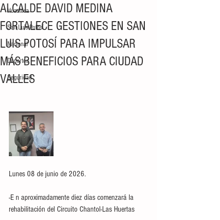
ALCALDE DAVID MEDINA
Huasteca
FORTALECE GESTIONES EN SAN
San Luis Potosí
LUIS POTOSÍ PARA IMPULSAR
Nacional
MÁS BENEFICIOS PARA CIUDAD
Deportes
VALLES
Seguridad
Lunes 08 de junio de 2026. 
-E n aproximadamente diez días comenzará la 
rehabilitación del Circuito Chantol-Las Huertas