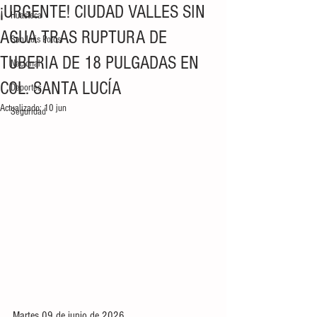
¡URGENTE! CIUDAD VALLES SIN
Huasteca
AGUA TRAS RUPTURA DE
San Luis Potosí
TUBERIA DE 18 PULGADAS EN
Nacional
COL. SANTA LUCÍA
Deportes
Actualizado:
10 jun
Seguridad
Martes 09 de junio de 2026.