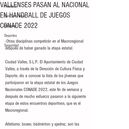
VALLENSES PASAN AL NACIONAL
Huasteca
EN HANDBALL DE JUEGOS
San Luis Potosí
CONADE 2022
Nacional
Deportes
-Otras disciplinas competirán en el Macroregional 
Seguridad
después de haber ganado la etapa estatal.
Ciudad Valles, S.L.P.- El Ayuntamiento de Ciudad 
Valles, a través de la Dirección de Cultura Física y 
Deporte, dio a conocer la lista de los jóvenes que 
participaron en la etapa estatal de los Juegos 
Nacionales CONADE 2022, este fin de semana y 
después de mucho esfuerzo pasaron a la siguiente 
etapa de estos encuentros deportivos, que es el 
Macroregional.
Atletismo, boxeo, bádminton y ajedrez, son las 