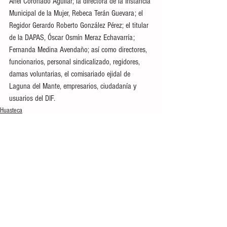
Anel Coronado Aguilar; la directora de la Instancia 
Municipal de la Mujer, Rebeca Terán Guevara; el 
Regidor Gerardo Roberto González Pérez; el titular 
de la DAPAS, Óscar Osmín Meraz Echavarría; 
Fernanda Medina Avendaño; así como directores, 
funcionarios, personal sindicalizado, regidores, 
damas voluntarias, el comisariado ejidal de 
Laguna del Mante, empresarios, ciudadanía y 
usuarios del DIF.
Huasteca
Ver todo
Entradas recientes