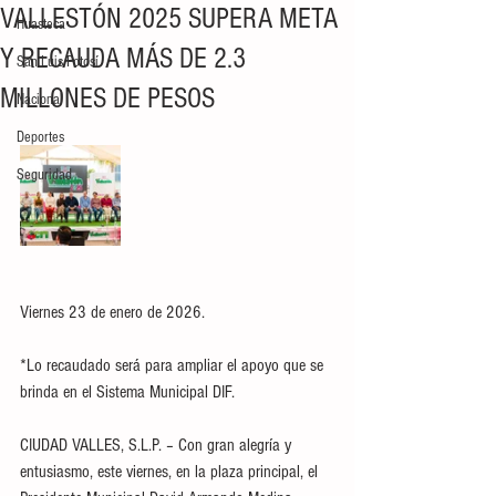
VALLESTÓN 2025 SUPERA META
Huasteca
Y RECAUDA MÁS DE 2.3
San Luis Potosí
MILLONES DE PESOS
Nacional
Deportes
Seguridad
Viernes 23 de enero de 2026.
*Lo recaudado será para ampliar el apoyo que se 
brinda en el Sistema Municipal DIF. 
CIUDAD VALLES, S.L.P. – Con gran alegría y 
entusiasmo, este viernes, en la plaza principal, el 