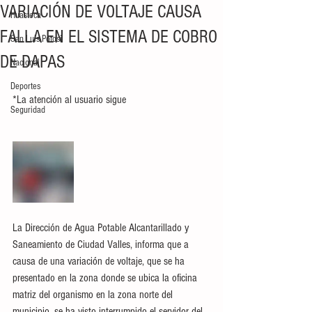
VARIACIÓN DE VOLTAJE CAUSA
Huasteca
FALLA EN EL SISTEMA DE COBRO
San Luis Potosí
DE DAPAS
Nacional
Deportes
*La atención al usuario sigue
Seguridad
La Dirección de Agua Potable Alcantarillado y 
Saneamiento de Ciudad Valles, informa que a 
causa de una variación de voltaje, que se ha 
presentado en la zona donde se ubica la oficina 
matriz del organismo en la zona norte del 
municipio, se ha visto interrumpido el servidor del 