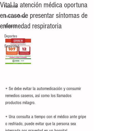
Vital la atención médica oportuna
Huasteca
en caso de presentar síntomas de
San Luis Potosí
enfermedad respiratoria
Nacional
Deportes
Seguridad
+ Se debe evitar la automedicación y consumir 
remedios caseros, así como los llamados 
productos milagro.
+ Una consulta a tiempo con el médico ante gripe 
o resfriado, puede evitar que la persona sea 
internada por gravedad en un hospital.