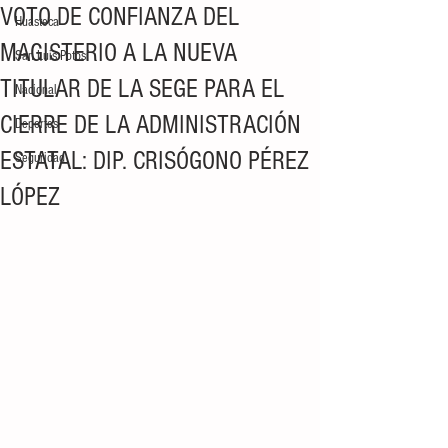
VOTO DE CONFIANZA DEL
Huasteca
MAGISTERIO A LA NUEVA
San Luis Potosí
TITULAR DE LA SEGE PARA EL
Nacional
CIERRE DE LA ADMINISTRACIÓN
Deportes
ESTATAL: DIP. CRISÓGONO PÉREZ
Seguridad
LÓPEZ