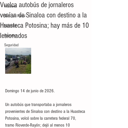
Vuelca autobús de jornaleros
Huasteca
venían de Sinaloa con destino a la
San Luis Potosí
Huasteca Potosina; hay más de 10
Nacional
lesionados
Deportes
Seguridad
Domingo 14 de junio de 2026.
Un autobús que transportaba a jornaleros 
provenientes de Sinaloa con destino a la Huasteca 
Potosina, volcó sobre la carretera federal 70, 
tramo Rioverde-Rayón; dejó al menos 10 