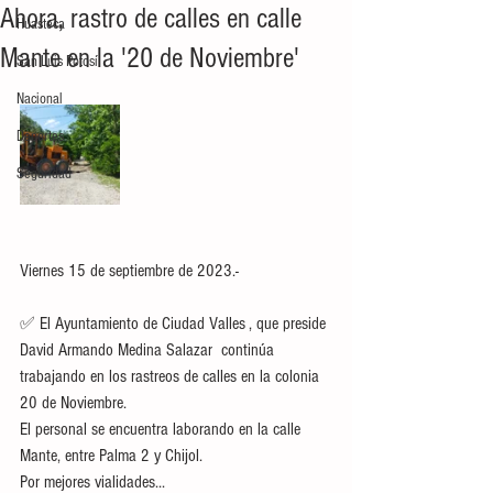
Ahora, rastro de calles en calle
Huasteca
Mante en la '20 de Noviembre'
San Luis Potosí
Nacional
Deportes
Seguridad
Viernes 15 de septiembre de 2023.-
✅ El Ayuntamiento de Ciudad Valles , que preside 
David Armando Medina Salazar  continúa 
trabajando en los rastreos de calles en la colonia 
20 de Noviembre.
El personal se encuentra laborando en la calle 
Mante, entre Palma 2 y Chijol.
Por mejores vialidades...