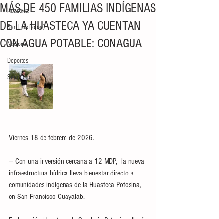
MÁS DE 450 FAMILIAS INDÍGENAS
Huasteca
DE LA HUASTECA YA CUENTAN
San Luis Potosí
CON AGUA POTABLE: CONAGUA
Nacional
Deportes
Seguridad
Viernes 18 de febrero de 2026.
— Con una inversión cercana a 12 MDP,  la nueva 
infraestructura hídrica lleva bienestar directo a 
comunidades indígenas de la Huasteca Potosina, 
en San Francisco Cuayalab.