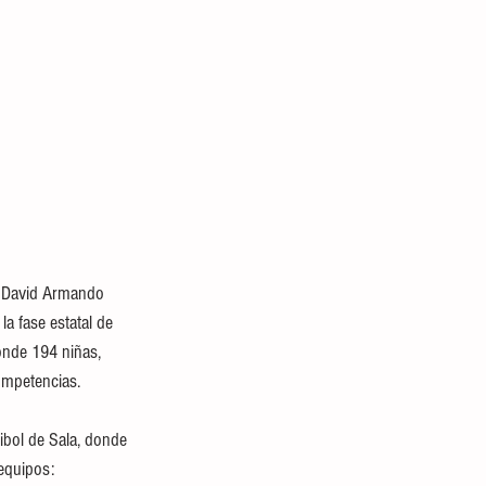
l David Armando 
a fase estatal de 
onde 194 niñas, 
ompetencias.
eibol de Sala, donde 
 equipos: