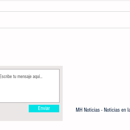
AUTORIDADES DETERMINARÁN USO
CREA
DE DISPOSITIVOS ELECTRÓNICOS,
IMPA
COMO APOYO DENTRO DE LA
GRATU
JORNADA ESCOLAR
Enviar
MH Noticias - Noticias en 