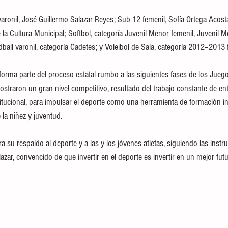
varonil, José Guillermo Salazar Reyes; Sub 12 femenil, Sofía Ortega Acos
 la Cultura Municipal; Softbol, categoría Juvenil Menor femenil, Juvenil M
ball varonil, categoría Cadetes; y Voleibol de Sala, categoría 2012–2013 
orma parte del proceso estatal rumbo a las siguientes fases de los Jueg
aron un gran nivel competitivo, resultado del trabajo constante de entr
tucional, para impulsar el deporte como una herramienta de formación int
 la niñez y juventud.
a su respaldo al deporte y a las y los jóvenes atletas, siguiendo las instr
ar, convencido de que invertir en el deporte es invertir en un mejor fut