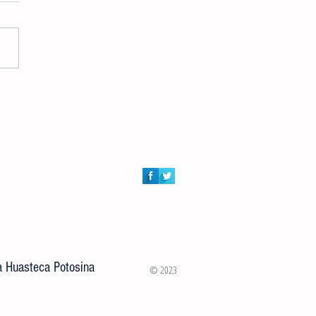
DORES AUDIOVISUALES
RTIRÁN MASTER CLASS
ITA A JÓVENES VALLENSES
la Huasteca Potosina
© 2023