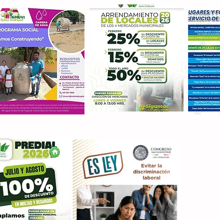
Con M