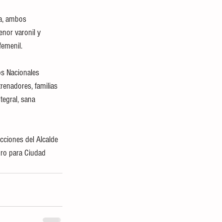
ta, ambos 
enor varonil y 
femenil.
os Nacionales 
enadores, familias 
egral, sana 
ucciones del Alcalde 
uro para Ciudad 